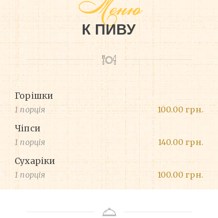
Меню
К ПИВУ
Горішки
1 порція
100.00 грн.
Чіпси
1 порція
140.00 грн.
Сухаріки
1 порція
100.00 грн.
Blued
screws